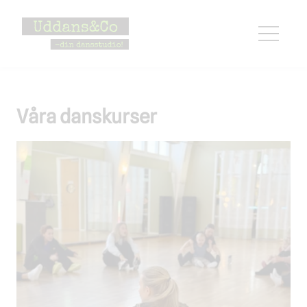
Hoppa
till
innehåll
Våra danskurser