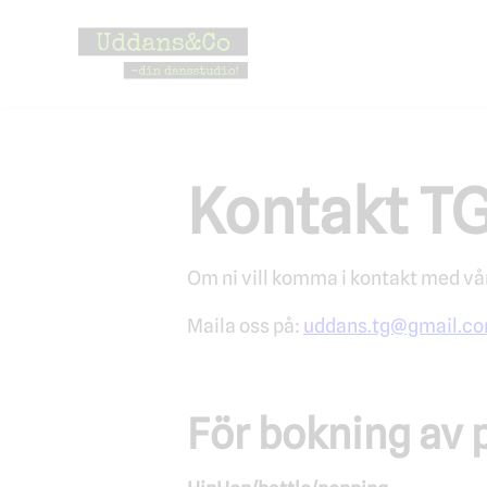
Hoppa
till
innehåll
Kontakt T
Om ni vill komma i kontakt med vå
Maila oss på:
uddans.tg@gmail.c
För bokning av p