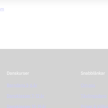
om
Danskurser
Snabblänkar
Barndans 3-6 år
Om oss
Dansklasser 7-12 år
Tävlingsdans
Dansklasser 13-19 år
Priser & Villko