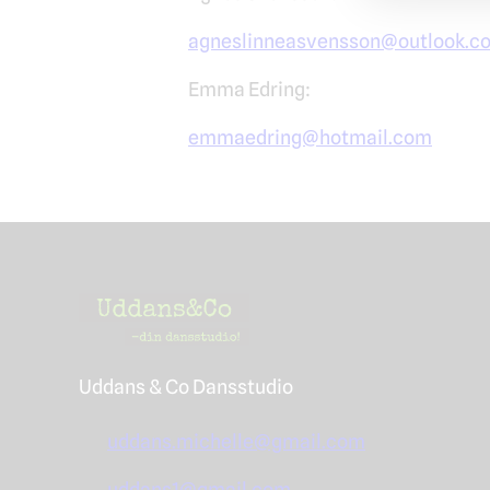
agneslinneasvensson@outlook.c
Emma Edring:
emmaedring@hotmail.com
Uddans & Co Dansstudio
uddans.michelle@gmail.com
uddans1@gmail.com