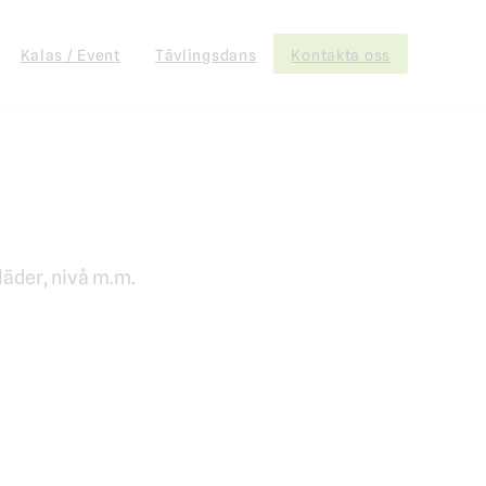
Kalas / Event
Tävlingsdans
Kontakta oss
läder, nivå m.m.