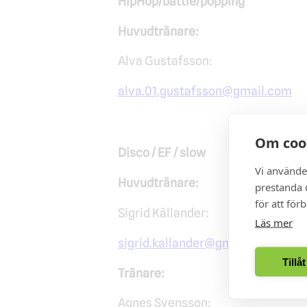
HipHop/battle/popping
Huvudtränare:
Alva Gustafsson:
alva.01.gustafsson@gmail.com
Om coo
Disco / EF / slow
Vi använde
Huvudtränare:
prestanda o
för att för
Sigrid Källander:
Läs mer
sigrid.kallander@gmail.com
Tillå
Tränare:
Agnes Svensson: