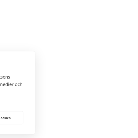
tsens
 medier och
 cookies